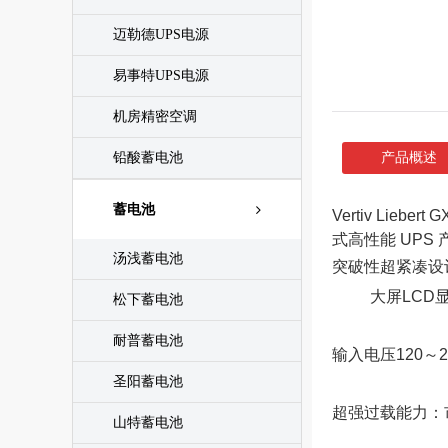
迈勒德UPS电源
易事特UPS电源
机房精密空调
铅酸蓄电池
产品概述
蓄电池
Vertiv Li
式高性能 UPS
汤浅蓄电池
突破性超紧凑设计
大屏LCD
松下蓄电池
耐普蓄电池
输入电压120～
圣阳蓄电池
超强过载能力：市
山特蓄电池