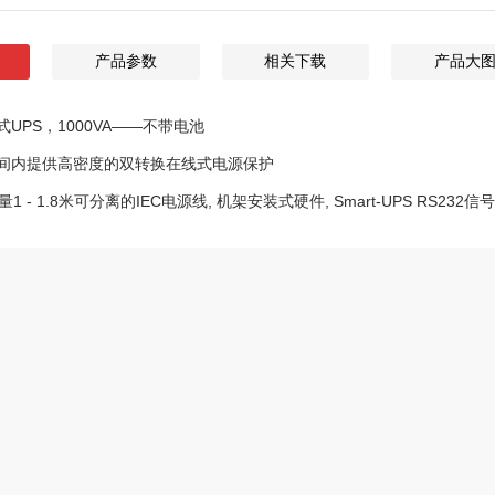
产品参数
相关下载
产品大
UPS，1000VA——不带电池
间内提供高密度的双转换在线式电源保护
量1 - 1.8米可分离的IEC电源线, 机架安装式硬件, Smart-UPS RS232信