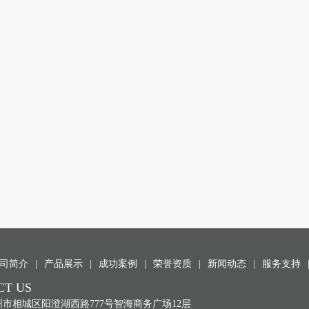
司简介
|
产品展示
|
成功案例
|
荣誉资质
|
新闻动态
|
服务支持
CT US
市相城区阳澄湖西路777号智海商务广场12层